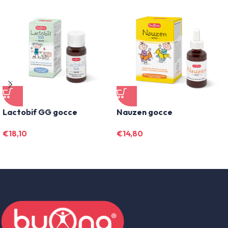
Lactobif GG gocce
Nauzen gocce
€
18,10
€
14,80