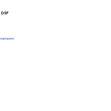
t D3F
ecensioni