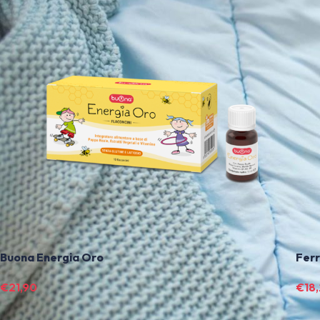
Buona Energia Oro
Fer
€
21,90
€
18