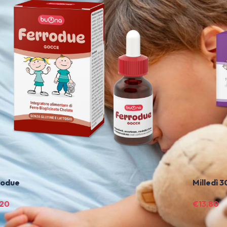
rodue
Milledì 3
,20
€
13,80