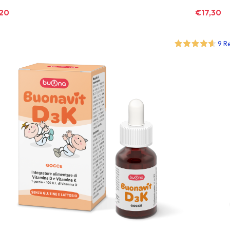
,20
€
17,30
9 R