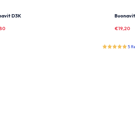
navit D3K
Buonavi
,80
€
19,20
5 R