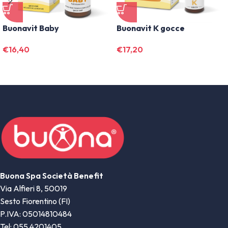
Buonavit Baby
Buonavit K gocce
€
16,40
€
17,20
7 Recensioni
Buona Spa Società Benefit
Via Alfieri 8, 50019
Sesto Fiorentino (FI)
P.IVA: 05014810484
Tel: 055 4201405