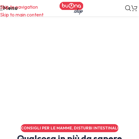
Skip to navigation
Menu
Skip to main content
Diario
CONSIGLI PER LE MAMME
,
DISTURBI INTESTINALI
Qualcosa in più da sapere