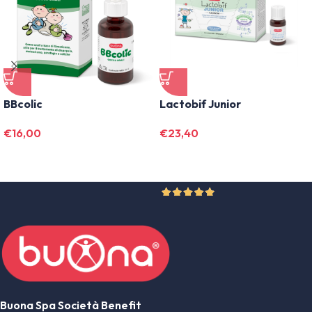
BBcolic
Lactobif Junior
€
16,00
€
23,40
1 Recensione
Buona Spa Società Benefit