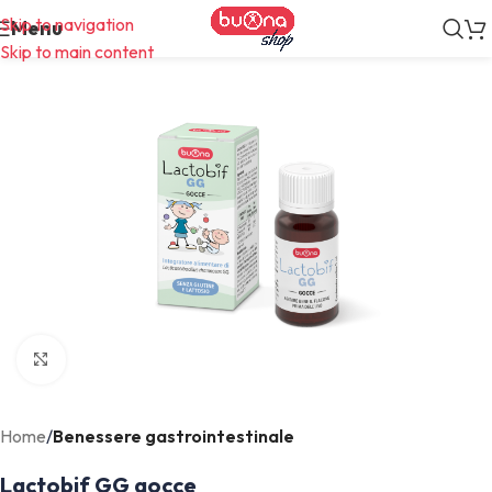
Skip to navigation
Menu
Skip to main content
Click to enlarge
Home
Benessere gastrointestinale
Lactobif GG gocce