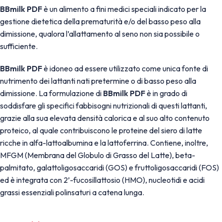
BBmilk PDF
è un alimento a fini medici speciali indicato per la
gestione dietetica della prematurità e/o del basso peso alla
dimissione, qualora l’allattamento al seno non sia possibile o
sufficiente.
BBmilk PDF
è idoneo ad essere utilizzato come unica fonte di
nutrimento dei lattanti nati pretermine o di basso peso alla
dimissione. La formulazione di
BBmilk PDF
è in grado di
soddisfare gli specifici fabbisogni nutrizionali di questi lattanti,
grazie alla sua elevata densità calorica e al suo alto contenuto
proteico, al quale contribuiscono le proteine del siero di latte
ricche in alfa-lattoalbumina e la lattoferrina. Contiene, inoltre,
MFGM (Membrana del Globulo di Grasso del Latte), beta-
palmitato, galattoligosaccaridi (GOS) e fruttoligosaccaridi (FOS)
ed è integrata con 2’-fucosillattosio (HMO), nucleotidi e acidi
grassi essenziali polinsaturi a catena lunga.