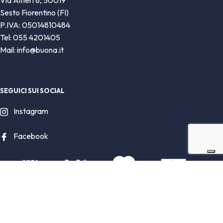
Sesto Fiorentino (FI)
P.IVA: 05014810484
Tel: 055 4201405
Mail: info@buona.it
SEGUICI SUI SOCIAL
Instagram
Facebook
Buona Spa Società Benefit. Tutti i diritti riservati.
Le tue preferenze relative alla privacy
Informativa sulla raccolta