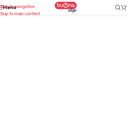
Skip to navigation
Menu
Skip to main content
Imperdiet mauris a nontin