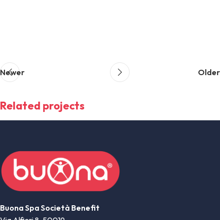
Newer
Older
Related projects
Potenti parturient parturie
Accessories
Buona Spa Società Benefit
Via Alfieri 8, 50019