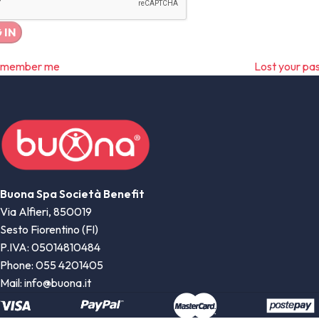
 IN
member me
Lost your pa
Buona Spa Società Benefit
Via Alfieri, 850019
Sesto Fiorentino (FI)
P.IVA: 05014810484
Phone: 055 4201405
Mail: info@buona.it