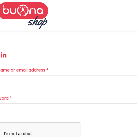
Skip to navigation
Skip to main content
in
ame or email address
*
word
*