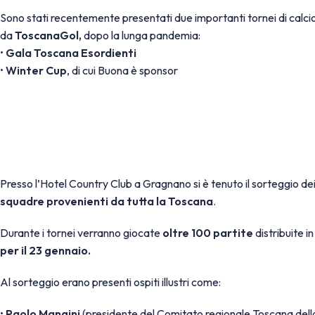
Sono stati recentemente presentati due importanti tornei di calcio
da
ToscanaGol,
dopo la lunga pandemia:
•
Gala Toscana Esordienti
•
Winter Cup
, di cui Buona è sponsor
Presso l’Hotel Country Club a Gragnano si è tenuto il sorteggio dei 
squadre provenienti da tutta la Toscana
.
Durante i tornei verranno giocate
oltre 100 partite
distribuite i
per il 23 gennaio.
Al sorteggio erano presenti ospiti illustri come:
•
Paolo Mangini
(presidente del Comitato regionale Toscana della