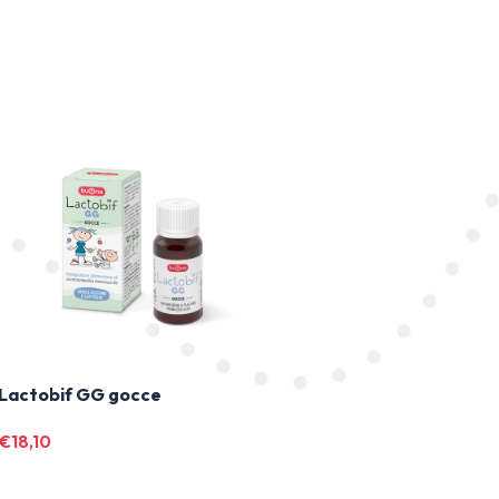
Lactobif GG gocce
€
18,10