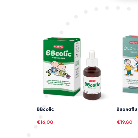
BBcolic
Buonaflu
€
16,00
€
19,80